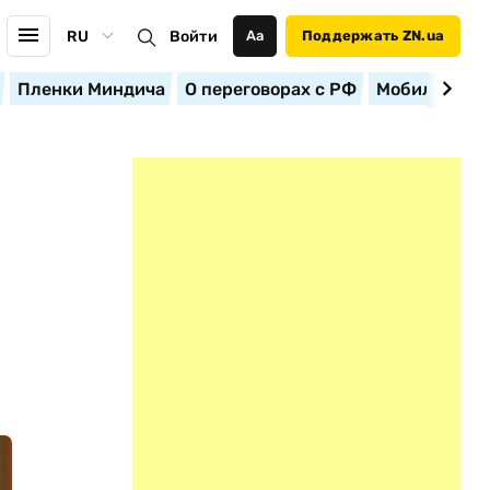
RU
Войти
Аа
Поддержать ZN.ua
Пленки Миндича
О переговорах с РФ
Мобилизация