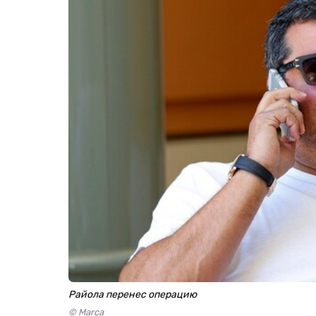
Райола перенес операцию
© Marca