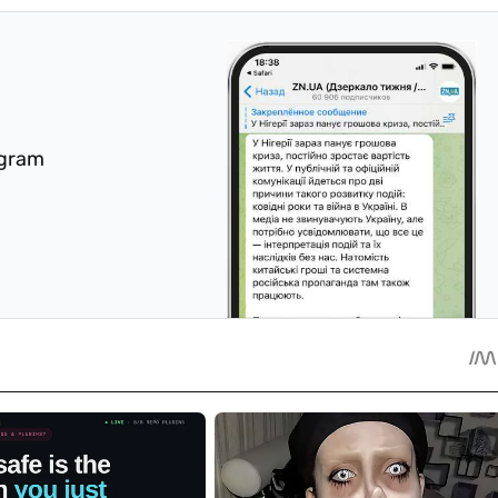
egram