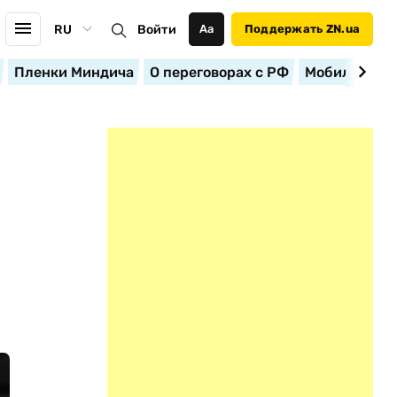
RU
Войти
Аа
Поддержать ZN.ua
Пленки Миндича
О переговорах с РФ
Мобилизация