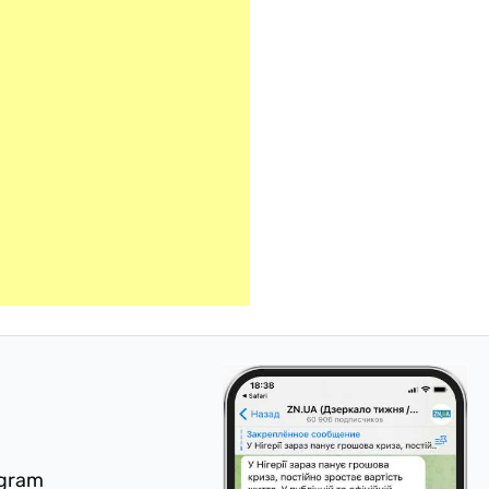
egram