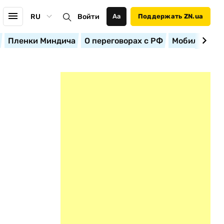
RU
Войти
Аа
Поддержать ZN.ua
Пленки Миндича
О переговорах с РФ
Мобилизация