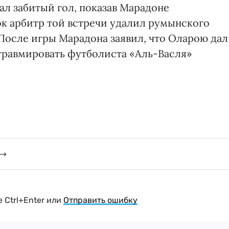
вал забитый гол, показав Марадоне
ок арбитр той встречи удалил румынского
После игры Марадона заявил, что Оларою дал
травмировать футболиста «Аль-Васля»
 Ctrl+Enter или
Отправить ошибку