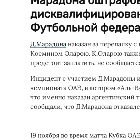
Марадона оштрафова
дисквалифицирован
Футбольной федера
Д.Марадона
наказан за перепалку 
Космином Оларою. К.Оларою также
предстоит заплатить, не сообщаетс
Инцидент с участием Д.Марадоны и
чемпионата ОАЭ, в котором «Аль-Ва
что именно наказан аргентинский т
сообщали, что Д.Марадона отказалс
19 ноября во время матча Кубка ОА