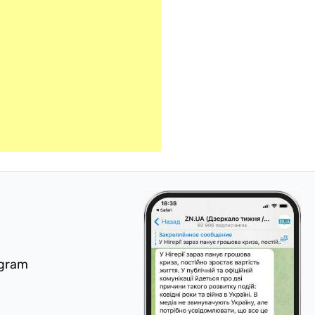
egram