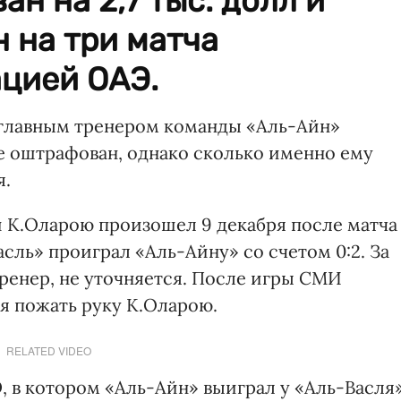
н на 2,7 тыс. долл и
 на три матча
цией ОАЭ.
с главным тренером команды «Аль-Айн»
 оштрафован, однако сколько именно ему
я.
 К.Оларою произошел 9 декабря после матча
сль» проиграл «Аль-Айну» со счетом 0:2. За
ренер, не уточняется. После игры СМИ
я пожать руку К.Оларою.
RELATED VIDEO
Э, в котором «Аль-Айн» выиграл у «Аль-Васля