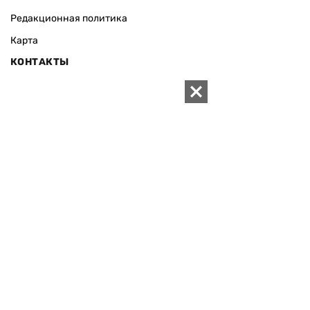
Редакционная политика
Карта
КОНТАКТЫ
01010 Киев, ул. Князей Острожских, 19/1
Телефон редакции:
+380 (44) 280-04-85
Электронная почта редакции:
zn94@ukr.net
Электронная почта службы новостей:
editor@zn.ua
СОЦСЕТИ
ПОДДЕРЖАТЬ ZN.UA
Поддержать независимую
журналистику!