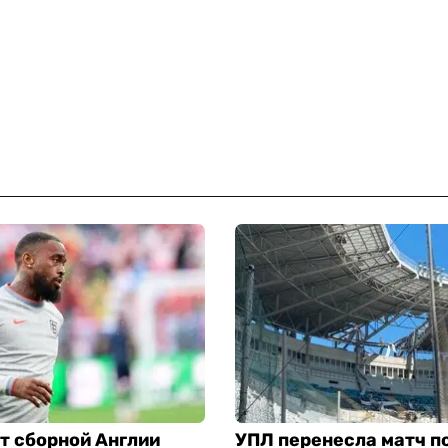
т сборной Англии
УПЛ перенесла матч п