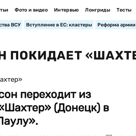
тьи
Фото и видео
Интервью
Лонгриды
Тесты
ства ВСУ
Вступление в ЕС: кластеры
Реформа армии
Н ПОКИДАЕТ «ШАХТ
он переходит из
«Шахтер» (Донецк) в
Паулу».