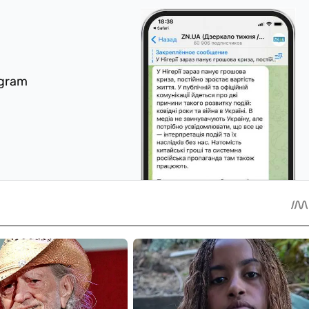
egram