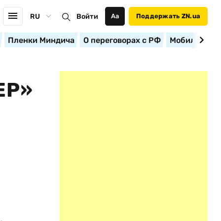
RU
Войти
Аа
Поддержать ZN.ua
Пленки Миндича
О переговорах с РФ
Мобилизация
ЕР»