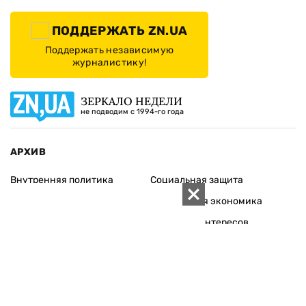
ПОДДЕРЖАТЬ ZN.UA
Поддержать независимую
журналистику!
ЗЕРКАЛО НЕДЕЛИ
не подводим с 1994-го года
АРХИВ
Внутренняя политика
Социальная защита
Международная политика
Зарубежная экономика
Макроуровень
Конфликт интересов
Энергорынок
Экономическая
безопасность
Приватизация
Персоналии
Экономика регионов
Социум