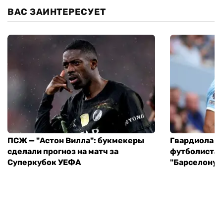
ВАС ЗАИНТЕРЕСУЕТ
ПСЖ — "Астон Вилла": букмекеры
Гвардиола у
сделали прогноз на матч за
футболиста 
Суперкубок УЕФА
"Барселону"