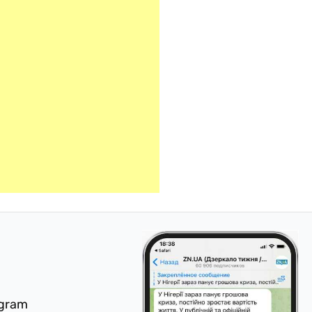
egram