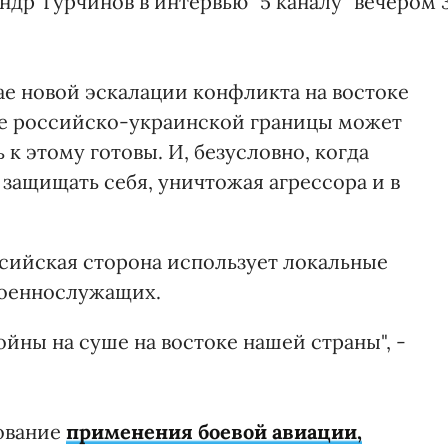
др Турчинов в интервью "5 каналу" вечером 
ае новой эскалации конфликта на востоке
ке российско-украинской границы может
к этому готовы. И, безусловно, когда
 защищать себя, уничтожая агрессора и в
ссийская сторона использует локальные
военнослужащих.
ойны на суше на востоке нашей страны", -
зование
применения боевой авиации,