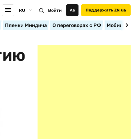
RU
Войти
Аа
Поддержать ZN.ua
Пленки Миндича
О переговорах с РФ
Мобилизация
ЕГИЮ