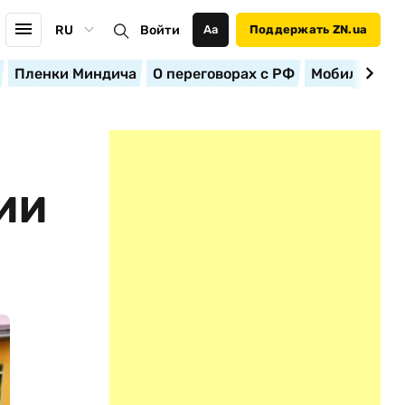
RU
Войти
Аа
Поддержать ZN.ua
Пленки Миндича
О переговорах с РФ
Мобилизация
ИИ