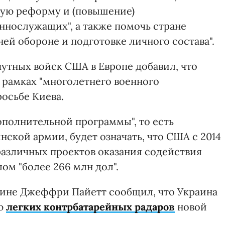
ную реформу и (повышение)
нослужащих", а также помочь стране
ей обороне и подготовке личного состава".
утных войск США в Европе добавил, что
рамках "многолетнего военного
росьбе Киева.
дополнительной программы", то есть
нской армии, будет означать, что США с 2014
различных проектов оказания содействия
ом "более 266 млн дол".
аине Джеффри Пайетт сообщил, что Украина
ию
легких
контрбатарейных радаров
новой