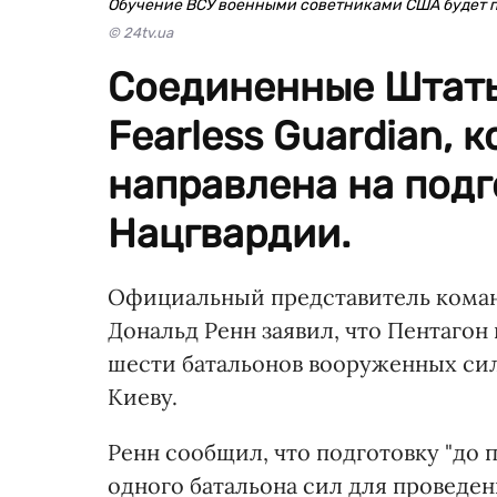
Обучение ВСУ военными советниками США будет пр
© 24tv.ua
Соединенные Штат
Fearless Guardian, 
направлена на под
Нацгвардии.
Официальный представитель коман
Дональд Ренн заявил, что Пентагон
шести батальонов вооруженных си
Киеву.
Ренн сообщил, что подготовку "до 
одного батальона сил для проведе