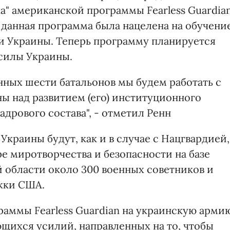
па" американской программы Fearless Guardia
 данная программа была нацелена на обучени
и Украины. Теперь программу планируется
силы Украины.
нных шести батальонов мы будем работать с
 над развитием (его) институционного
кадрового состава", - отметил Ренн
Украины будут, как и в случае с Нацгвардией,
е миротворчества и безопасности на базе
й области около 300 военных советников и
жки США.
раммы Fearless Guardian на украинскую арми
щихся усилий, направленных на то, чтобы