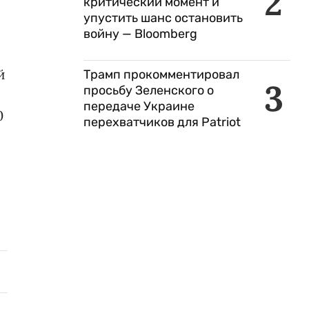
2
критический момент и
упустить шанс остановить
войну — Bloomberg
й
Трамп прокомментировал
3
просьбу Зеленского о
передаче Украине
0
перехватчиков для Patriot