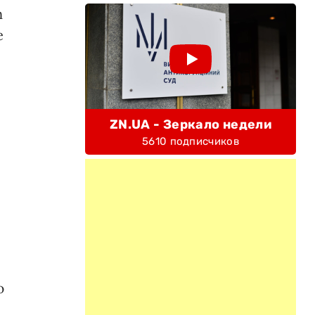
n
е
ZN.UA - Зеркало недели
5610 подписчиков
ю