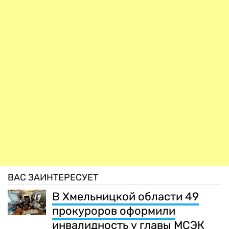
ВАС ЗАИНТЕРЕСУЕТ
В Хмельницкой области 49
прокуроров оформили
инвалидность у главы МСЭК