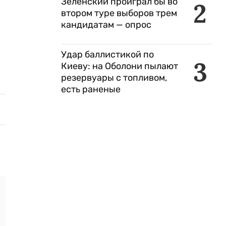
Зеленский проиграл бы во
2
втором туре выборов трем
кандидатам — опрос
Удар баллистикой по
3
Киеву: на Оболони пылают
резервуары с топливом,
есть раненые