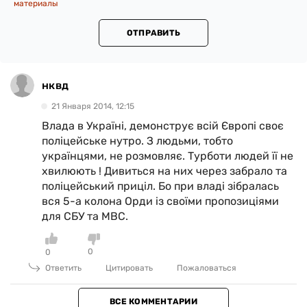
материалы
ОТПРАВИТЬ
нквд
21 Января 2014, 12:15
Влада в Україні, демонструє всій Європі своє
поліцейське нутро. З людьми, тобто
українцями, не розмовляє. Турботи людей її не
хвилюють ! Дивиться на них через забрало та
поліцейський приціл. Бо при владі зібралась
вся 5-а колона Орди із своїми пропозиціями
для СБУ та МВС.
0
0
Ответить
Цитировать
Пожаловаться
ВСЕ КОММЕНТАРИИ