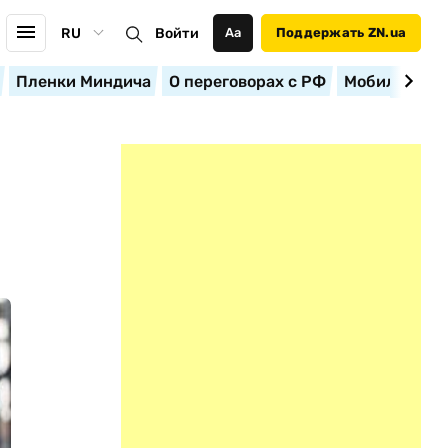
RU
Войти
Аа
Поддержать ZN.ua
Пленки Миндича
О переговорах с РФ
Мобилизация