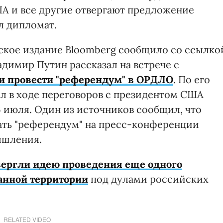
А и все другие отвергают предложение
л дипломат.
ское издание Bloomberg сообщило со ссылко
адимир Путин рассказал на встрече с
 провести "референдум" в ОРДЛО
. По его
ил в ходе переговоров с президентом США
 июля. Один из источников сообщил, что
ать "референдум" на пресс-конференции
ышления.
вергли идею проведения еще одного
анной территории
под дулами российских
RELATED VIDEO