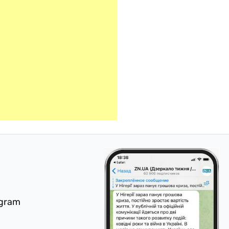
egram