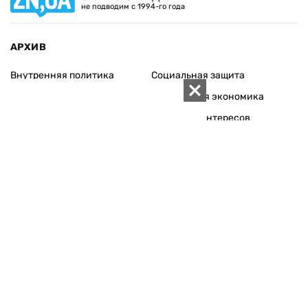
не подводим с 1994-го года
АРХИВ
Внутренняя политика
Социальная защита
Международная политика
Зарубежная экономика
Макроуровень
Конфликт интересов
Энергорынок
Экономическая
безопасность
Приватизация
Персоналии
Экономика регионов
Социум
Наука
История
Технологии
Круг семьи
Среда обитания
Туризм
Церковь
Собственность
Культура