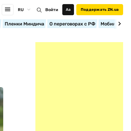
RU
Войти
Аа
Поддержать ZN.ua
Пленки Миндича
О переговорах с РФ
Мобилизация