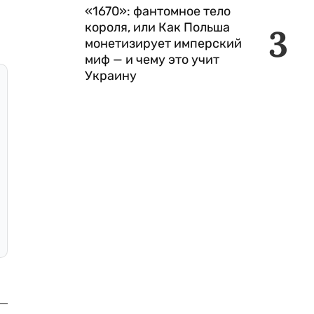
«1670»: фантомное тело
короля, или Как Польша
3
монетизирует имперский
миф — и чему это учит
Украину