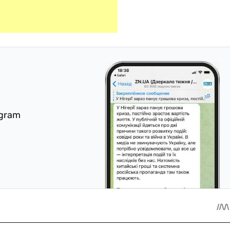
egram