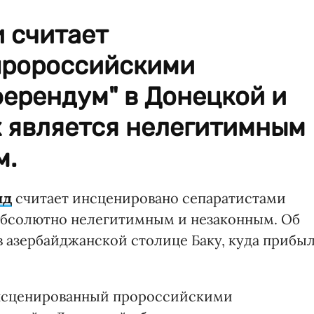
 считает
пророссийскими
ерендум" в Донецкой и
х является нелегитимным
м.
нд
считает инсценировано сепаратистами
 абсолютно нелегитимным и незаконным. Об
в азербайджанской столице Баку, куда прибы
инсценированный пророссийскими