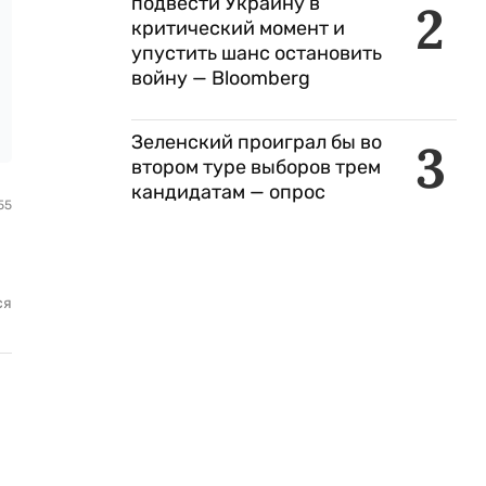
подвести Украину в
2
критический момент и
упустить шанс остановить
войну — Bloomberg
Зеленский проиграл бы во
3
втором туре выборов трем
кандидатам — опрос
55
ся