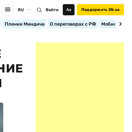
RU
Войти
Аа
Поддержать ZN.ua
Пленки Миндича
О переговорах с РФ
Мобилизация
Е
НИЕ
Я