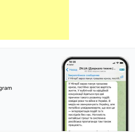
egram