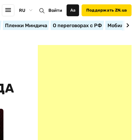
RU
Войти
Аа
Поддержать ZN.ua
Пленки Миндича
О переговорах с РФ
Мобилизация
ДА