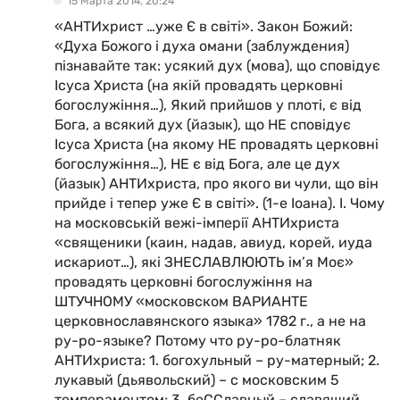
15 Марта 2014, 20:24
«АНТИхрист …уже Є в світі». Закон Божий:
«Духа Божого і духа омани (заблуждения)
пізнавайте так: усякий дух (мова), що сповідує
Ісуса Христа (на якій провадять церковні
богослужіння…), Який прийшов у плоті, є від
Бога, а всякий дух (йазык), що НЕ сповідує
Ісуса Христа (на якому НЕ провадять церковні
богослужіння…), НЕ є від Бога, але це дух
(йазык) АНТИхриста, про якого ви чули, що він
прийде і тепер уже Є в світі». (1-е Іоана). І. Чому
на московській вежі-імперії АНТИхриста
«священики (каин, надав, авиуд, корей, иуда
искариот…), які ЗНЕСЛАВЛЮЮТЬ ім’я Моє»
провадять церковні богослужіння на
ШТУЧНОМУ «московском ВАРИАНТЕ
церковнославянского языка» 1782 г., а не на
ру-ро-языке? Потому что ру-ро-блатняк
АНТИхриста: 1. богохульный – ру-матерный; 2.
лукавый (дьявольский) – с московским 5
темпераментом; 3. беССлавный – славящий