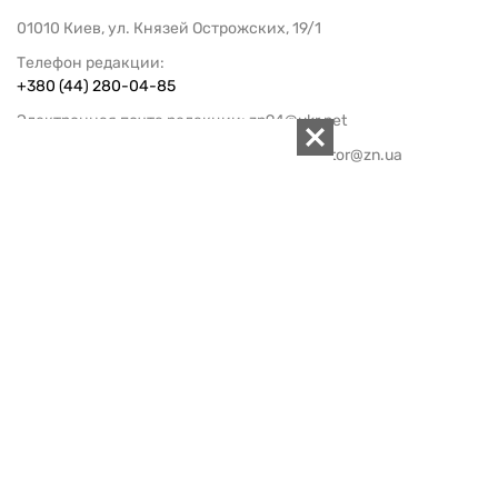
01010 Киев, ул. Князей Острожских, 19/1
Телефон редакции:
+380 (44) 280-04-85
Электронная почта редакции:
zn94@ukr.net
Электронная почта службы новостей:
editor@zn.ua
СОЦСЕТИ
ПОДДЕРЖАТЬ ZN.UA
Поддержать независимую
журналистику!
ЗЕРКАЛО НЕДЕЛИ
не подводим с 1994-го года