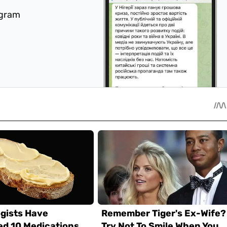
egram