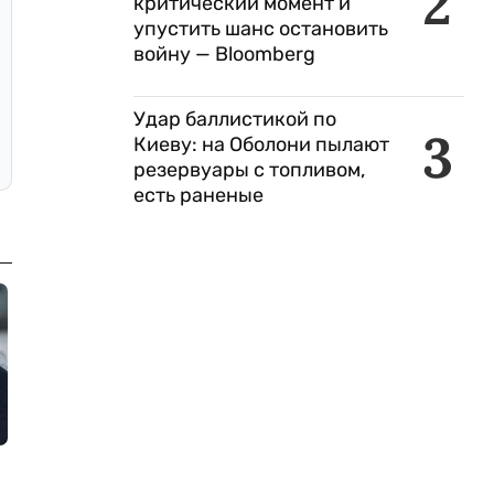
2
критический момент и
упустить шанс остановить
войну — Bloomberg
Удар баллистикой по
3
Киеву: на Оболони пылают
резервуары с топливом,
есть раненые