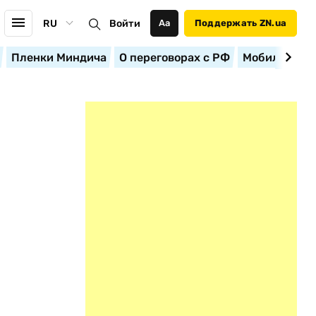
RU
Войти
Аа
Поддержать ZN.ua
Пленки Миндича
О переговорах с РФ
Мобилизация