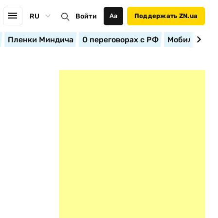
RU
Войти
Аа
Поддержать ZN.ua
Пленки Миндича
О переговорах с РФ
Мобилизация