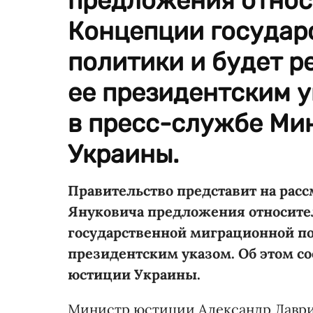
предложения относ
Концепции государ
политики и будет р
ее президентским у
в пресс-службе Ми
Украины.
Правительство представит на рас
Януковича предложения относит
государственной миграционной по
президентским указом. Об этом с
юстиции Украины.
Министр юстиции Александр Лаврино