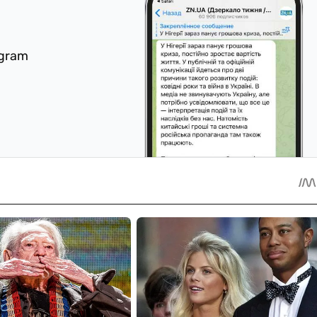
egram