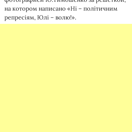
на котором написано «Ні – політичним
репресіям, Юлі – волю!».