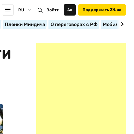
RU
Войти
Аа
Поддержать ZN.ua
Пленки Миндича
О переговорах с РФ
Мобилизация
ТИ