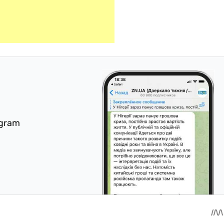
egram