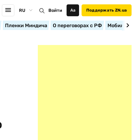
RU
Войти
Аа
Поддержать ZN.ua
Пленки Миндича
О переговорах с РФ
Мобилизация
ю