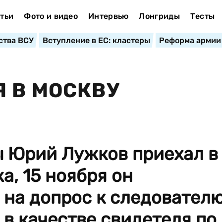
тьи
Фото и видео
Интервью
Лонгриды
Тесты
ства ВСУ
Вступление в ЕС: кластеры
Реформа армии
 В МОСКВУ
 Юрий Лужков приехал в
а, 15 ноября он
 на допрос к следовател
 в качестве свидетеля по