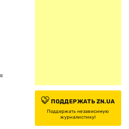
о
я
ПОДДЕРЖАТЬ ZN.UA
Поддержать независимую
журналистику!