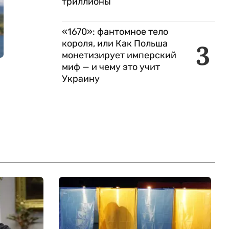
триллионы
«1670»: фантомное тело
короля, или Как Польша
3
монетизирует имперский
миф — и чему это учит
Украину