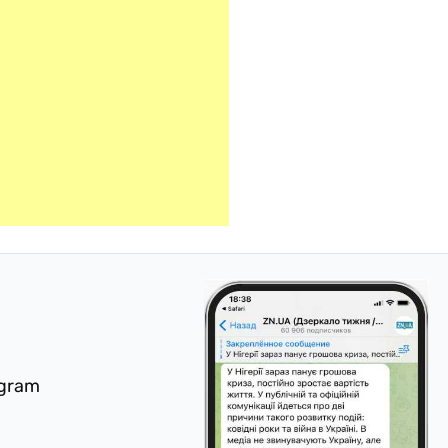
egram