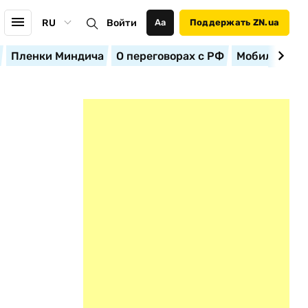
RU
Войти
Аа
Поддержать ZN.ua
Пленки Миндича
О переговорах с РФ
Мобилизация