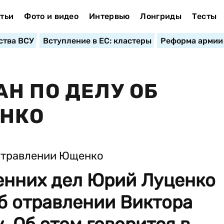
тьи
Фото и видео
Интервью
Лонгриды
Тесты
ства ВСУ
Вступление в ЕС: кластеры
Реформа армии
Н ПО ДЕЛУ ОБ
НКО
енних дел Юрий Луценко
б отравлении Виктора