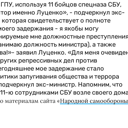
ГПУ, используя 11 бойцов спецназа СБУ,
тор именно Луценко», - подчеркнул экс-
 которая свидетельствует о полноте
моего задержания - я якобы могу
нируемые мне должностные преступлени
 занимаю должность министра), а также
ва!»- заявил Луценко. «Для меня очевиде
других репрессивных дел против
егодняшнее мое задержание стало
итики запугивания общества и террора
 подчеркнул экс-министр. Напомним, что
11-ю сотрудниками СБУ возле своего дома
о материалам сайта «
Народной самооборон