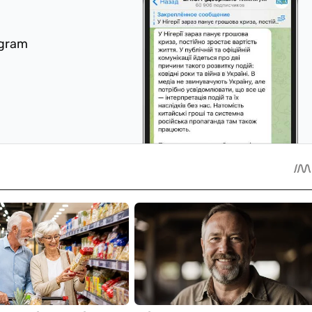
egram