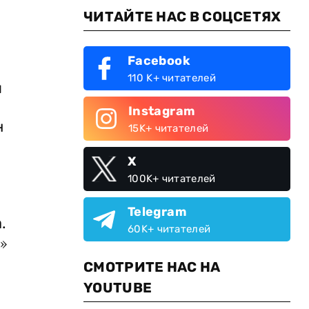
ЧИТАЙТЕ НАС В СОЦСЕТЯХ
Facebook
110 K+ читателей
я
Instagram
н
15K+ читателей
X
100K+ читателей
Telegram
.
60K+ читателей
ы
»
СМОТРИТЕ НАС НА
YOUTUBE