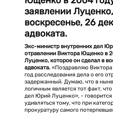
Ющенко в 2004 году
заявлении Луценко,
воскресенье, 26 дек
адвоката.
Экс-министр внутренних дел Юр
отравлении Виктора Ющенко в 20
Луценко, которое он сделал в во
адвоката.
«Поздравляю Виктора 
год расследования дела о его о
задержанный. Думаю, что в нын
логичным является тот факт, чт
дел Юрий Луценко», - говорится 
удивляться тому, что при катего
прокуратуру самого потерпевшег