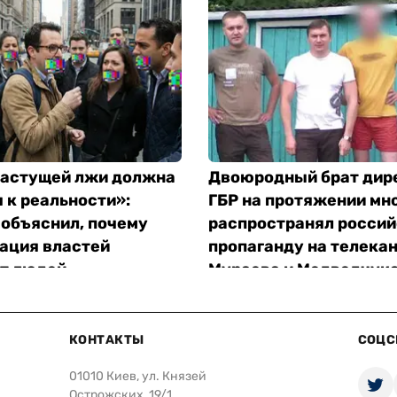
растущей лжи должна
Двоюродный брат дир
 к реальности»:
ГБР на протяжении мно
 объяснил, почему
распространял росси
ация властей
пропаганду на телека
т людей
Мураева и Медведчука
«Слідство.Інфо»
КОНТАКТЫ
СОЦС
01010 Киев, ул. Князей
Острожских, 19/1