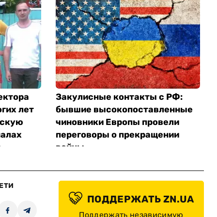
ектора
Закулисные контакты с РФ:
гих лет
бывшие высокопоставленные
йскую
чиновники Европы провели
налах
переговоры о прекращении
 —
войны
ЕТИ
ПОДДЕРЖАТЬ ZN.UA
Поддержать независимую