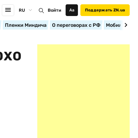
RU
Войти
Аа
Поддержать ZN.ua
Пленки Миндича
О переговорах с РФ
Мобилизация
ОХО