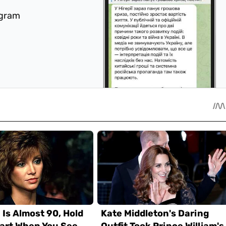
egram