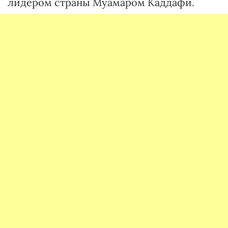
лидером страны Муамаром Каддафи.