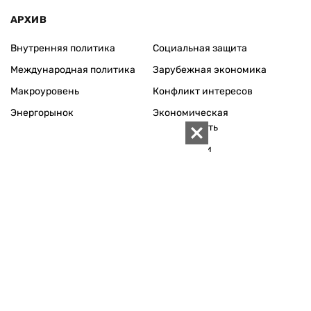
АРХИВ
Внутренняя политика
Социальная защита
Международная политика
Зарубежная экономика
Макроуровень
Конфликт интересов
Энергорынок
Экономическая
безопасность
Приватизация
Персоналии
Экономика регионов
Социум
Наука
История
Технологии
Круг семьи
Среда обитания
Туризм
Церковь
Собственность
Культура