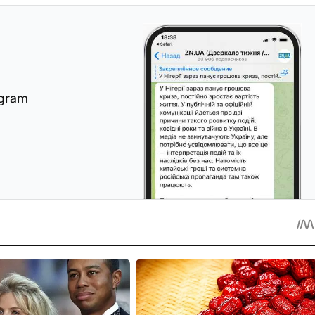
egram