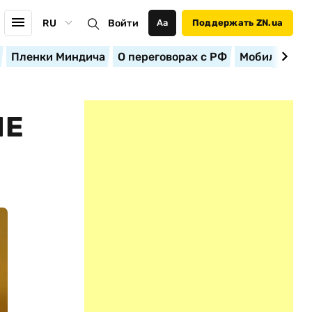
RU
Войти
Аа
Поддержать ZN.ua
Пленки Миндича
О переговорах с РФ
Мобилизация
ЫЕ