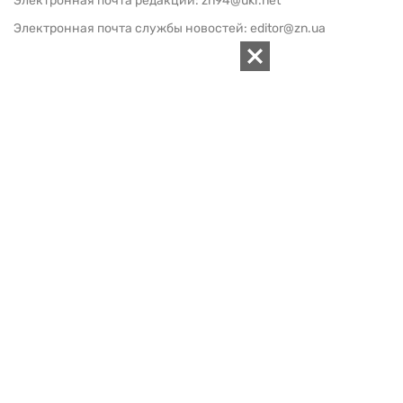
Электронная почта редакции:
zn94@ukr.net
Электронная почта службы новостей:
editor@zn.ua
СОЦСЕТИ
ПОДДЕРЖАТЬ ZN.UA
Поддержать независимую
журналистику!
ЗЕРКАЛО НЕДЕЛИ
не подводим с 1994-го года
АРХИВ
Внутренняя политика
Социальная защита
Международная политика
Зарубежная экономика