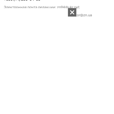
Электронная почта редакции:
zn94@ukr.net
Электронная почта службы новостей:
editor@zn.ua
СОЦСЕТИ
ПОДДЕРЖАТЬ ZN.UA
Поддержать независимую
журналистику!
ЗЕРКАЛО НЕДЕЛИ
не подводим с 1994-го года
АРХИВ
Внутренняя политика
Социальная защита