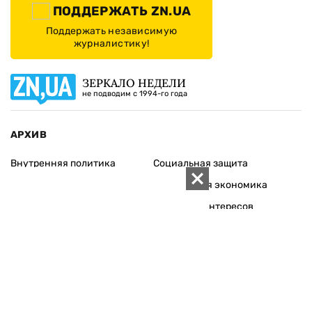
ПОДДЕРЖАТЬ ZN.UA
Поддержать независимую
журналистику!
ЗЕРКАЛО НЕДЕЛИ
не подводим с 1994-го года
АРХИВ
Внутренняя политика
Социальная защита
Международная политика
Зарубежная экономика
Макроуровень
Конфликт интересов
Энергорынок
Экономическая
безопасность
Приватизация
Персоналии
Экономика регионов
Социум
Наука
История