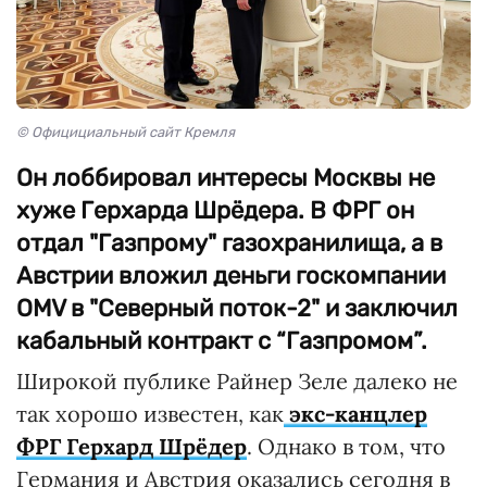
© Официциальный сайт Кремля
Он лоббировал интересы Москвы не
хуже Герхарда Шрёдера. В ФРГ он
отдал "Газпрому" газохранилища, а в
Австрии вложил деньги госкомпании
OMV в "Северный поток-2" и заключил
кабальный контракт с “Газпромом”.
Широкой публике Райнер Зеле далеко не
так хорошо известен, как
экс-канцлер
ФРГ Герхард Шрёдер
. Однако в том, что
Германия и Австрия оказались сегодня в