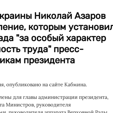
краины Николай Азаров
ление, которым установи
ада "за особый характер
ость труда" пресс-
никам президента
я, опубликовано на сайте Кабмина.
влены для главы администрации президента,
та Министров, руководителя
ми, руководителя аппарата Верховной Рады