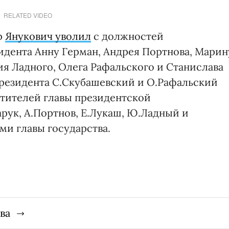
RELATED VIDEO
р
Янукович уволил
с должностей
дента Анну Герман, Андрея Портнова, Марин
ия Ладного, Олега Рафальского и Станислава
резидента С.Скубашевский и О.Рафальский
тителей главы президентской
чарук, А.Портнов, Е.Лукаш, Ю.Ладный и
ми главы государства.
ва