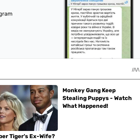
egram