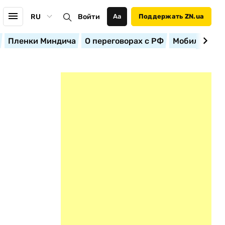
RU
Войти
Аа
Поддержать ZN.ua
Пленки Миндича
О переговорах с РФ
Мобилизация