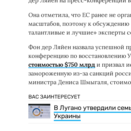
дер Ляйен на пресс-конференции в
Она отметила, что ЕС ранее не орг
масштабов, поэтому к обсуждению 
талантливые и лучшие» эксперты со
Фон дер Ляйен назвала успешной 
конференцию по восстановлению У
стоимостью $750 млрд
и призвал и
замороженную из-за санкций росси
министра Дениса Шмыгаля, стоимос
ВАС ЗАИНТЕРЕСУЕТ
В Лугано утвердили сем
Украины