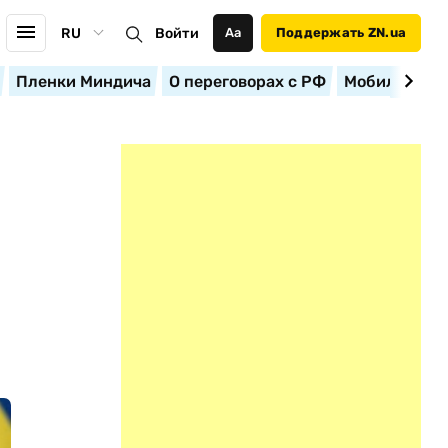
RU
Войти
Аа
Поддержать ZN.ua
Пленки Миндича
О переговорах с РФ
Мобилизация