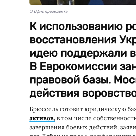
© Офис президента
К использованию р
восстановления Ук
идею поддержали в
В Еврокомиссии за
правовой базы. Мос
действия воровство
Брюссель готовит юридическую ба
активов,
в том числе собственност
завершения боевых действий, заяв