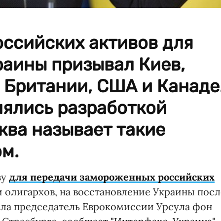
оссийских активов для
раины призывал Киев,
 Британии, США и Канаде
нялись разработкой
ква называет такие
м.
зу
для передачи замороженных российских
и олигархов, на восстановление Украины посл
ила председатель Еврокомиссии Урсула фон