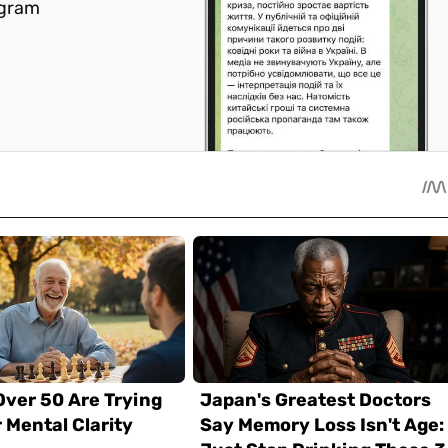
egram