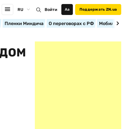
RU
Войти
Аа
Поддержать ZN.ua
Пленки Миндича
О переговорах с РФ
Мобилизация
ЯДОМ