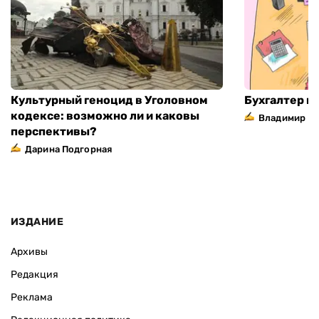
Культурный геноцид в Уголовном
Бухгалтер н
кодексе: возможно ли и каковы
Владимир П
перспективы?
Дарина Подгорная
ИЗДАНИЕ
Архивы
Редакция
Реклама