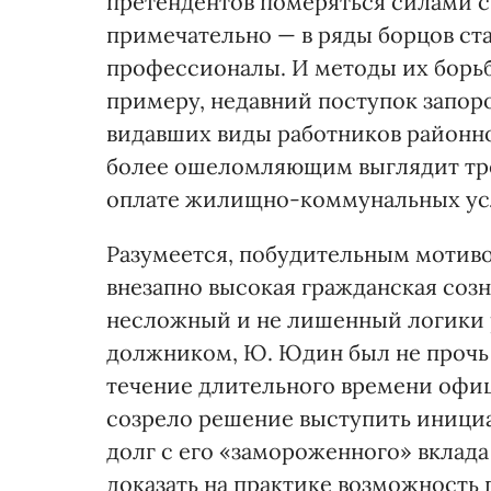
претендентов померяться силами с
примечательно — в ряды борцов ст
профессионалы. И методы их борьб
примеру, недавний поступок запо
видавших виды работников районного
более ошеломляющим выглядит тре
оплате жилищно-коммунальных ус
Разумеется, побудительным мотивом
внезапно высокая гражданская созн
несложный и не лишенный логики р
должником, Ю. Юдин был не прочь п
течение длительного времени офици
созрело решение выступить инициа
долг с его «замороженного» вклад
доказать на практике возможность 