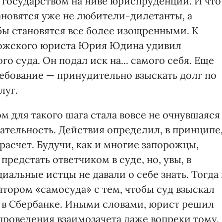
 государством на ниве юриспруденции. И что
ановятся уже не любители-дилетанты, а
ы становятся все более изощренными. К
рожского юриста Юрия Юдина удивил
 суда. Он подал иск на... самого себя. Еще
бование — принудительно взыскать долг по
луг.
 для такого шага стала вовсе не очнувшаяся
ательность. Действия определил, в принципе
асчет. Будучи, как и многие запорожцы,
редстать ответчиком в суде, но, увы, в
альные истцы не давали о себе знать. Тогда
тором «самосуда» с тем, чтобы суд взыскал
а в Сбербанке. Иными словами, юрист решил
проведения взаимозачета даже вопреки тому,