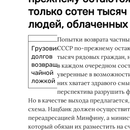
только сотен тысяч
людей, облаченных 
Попытки возврата частны
Грузовик
СССР по-прежнему остаю
долгов
тысяч рядовых граждан, 
возвращают
в каждом очередном сост
чайной
уверенные в возможности
ложкой
них хватает здравого смы
перспектива разрушить 
Но в качестве выхода предлагается
схема. Нацбанк должен осуществи
переадресацией Минфину, а минист
который обязан их разместить на с