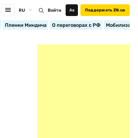
RU
Войти
Аа
Поддержать ZN.ua
Пленки Миндича
О переговорах с РФ
Мобилизация