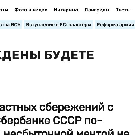
тьи
Фото и видео
Интервью
Лонгриды
Тесты
ства ВСУ
Вступление в ЕС: кластеры
Реформа армии
ЖДЕНЫ БУДЕТЕ
частных сбережений с
Сбербанке СССР по-
 несбыточной мечтой не