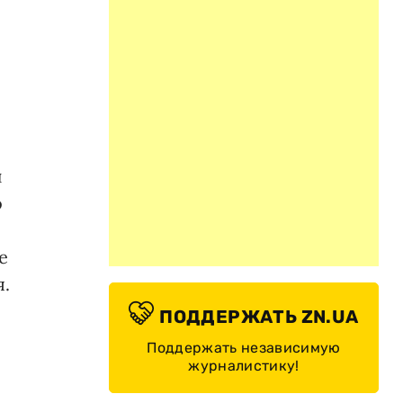
и
о
е
я.
ПОДДЕРЖАТЬ ZN.UA
Поддержать независимую
журналистику!