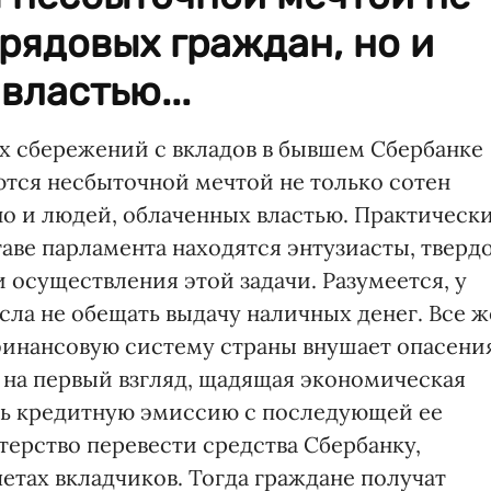
 рядовых граждан, но и
властью...
х сбережений с вкладов в бывшем Сбербанке
тся несбыточной мечтой не только сотен
но и людей, облаченных властью. Практическ
аве парламента находятся энтузиасты, тверд
 осуществления этой задачи. Разумеется, у
сла не обещать выдачу наличных денег. Все ж
финансовую систему страны внушает опасени
, на первый взгляд, щадящая экономическая
ть кредитную эмиссию с последующей ее
ерство перевести средства Сбербанку,
четах вкладчиков. Тогда граждане получат