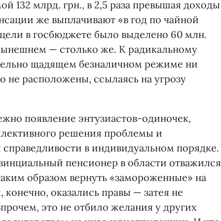
й 132 млрд. грн., в 2,5 раза превышая доходы
нсации же выплачивают «в год по чайной
ти цели в госбюджете было выделено 60 млн.
в нынешнем — столько же. К радикальному
тельно щадящем безналичном режиме ни
о не расположены, ссылаясь на угрозу
ежно появление энтузиастов-одиночек,
ллективного решения проблемы и
 справедливости в индивидуальном порядке.
овинциальный пенсионер в области отважился
 таким образом вернуть «замороженные» на
 конечно, оказались правы — затея не
прочем, это не отбило желания у других