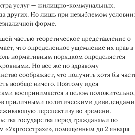
ктра услуг — жилищно-коммунальных,
яда других. Но лишь при незыблемом условии:
безналичной форме.
шей частью теоретическое представление о
мает, что определенное ущемление их прав в
коль нормативным порядком определяется
кровными. Но все же по здравому
тво соображает, что получить хотя бы част
еть вообще ничего. Поэтому идея
ссами воспринимается в целом положительно,
ов приличными политическими дивидендами
деживающую перспективу во времени.
льства государства перед гражданами по
м «Укргосстрахе», помещенным до 2 января