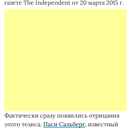
газете The Independent от 20 марта 2015 г.
Фактически сразу появились отрицания
этого тезиса.
Паси Сальберг
, известный