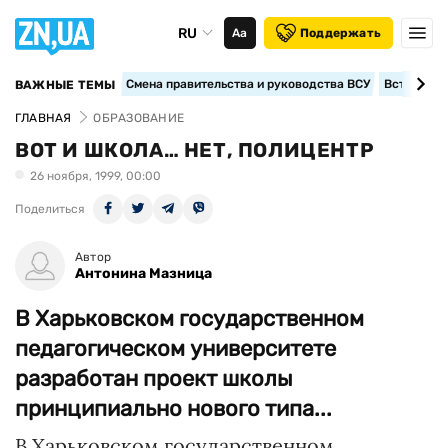
RU
Аа
Поддержать
Смена правительства и руководства ВСУ
Вступление
ВАЖНЫЕ ТЕМЫ
ГЛАВНАЯ
ОБРАЗОВАНИЕ
ВОТ И ШКОЛА… НЕТ, ПОЛИЦЕНТР
26 ноября, 1999, 00:00
Поделиться
Автор
Антонина Мазница
В Харьковском государственном
педагогическом университете
разработан проект школы
принципиально нового типа...
В Харьковском государственном