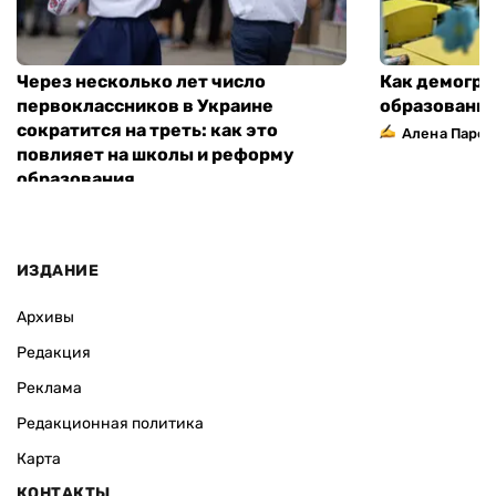
Через несколько лет число
Как демогра
первоклассников в Украине
образовани
сократится на треть: как это
Алена Парф
повлияет на школы и реформу
образования
ИЗДАНИЕ
Архивы
Редакция
Реклама
Редакционная политика
Карта
КОНТАКТЫ