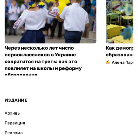
Через несколько лет число
Как демогра
первоклассников в Украине
образовани
сократится на треть: как это
Алена Парф
повлияет на школы и реформу
образования
ИЗДАНИЕ
Архивы
Редакция
Реклама