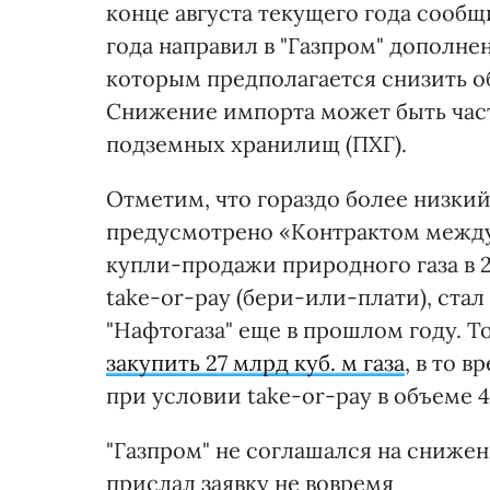
конце августа текущего года сообщ
года направил в "Газпром" дополнен
которым предполагается снизить об
Снижение импорта может быть част
подземных хранилищ (ПХГ).
Отметим, что гораздо более низкий
предусмотрено «Контрактом между
купли-продажи природного газа в 2
take-or-pay (бери-или-плати), ста
"Нафтогаза" еще в прошлом году. Т
закупить 27 млрд куб. м газа
, в то в
при условии take-or-pay в объеме 4
"Газпром" не соглашался на снижени
прислал заявку не вовремя