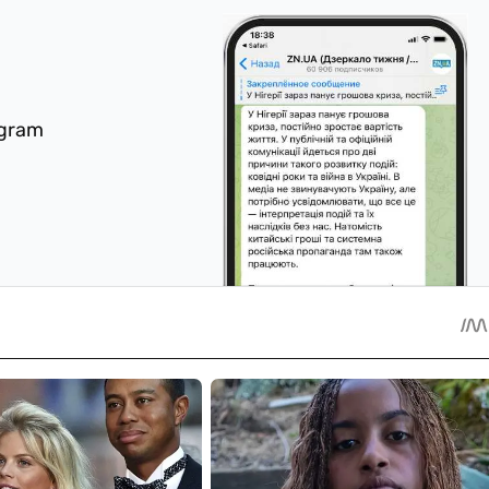
egram