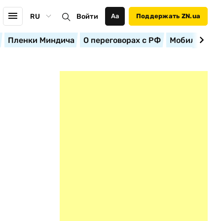
RU
Войти
Аа
Поддержать ZN.ua
Пленки Миндича
О переговорах с РФ
Мобилизация