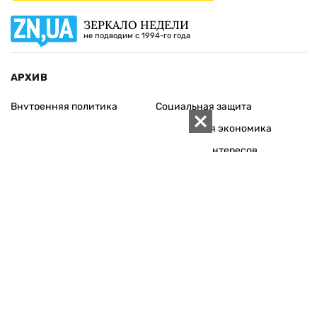
ЗЕРКАЛО НЕДЕЛИ
не подводим с 1994-го года
АРХИВ
Внутренняя политика
Социальная защита
Международная политика
Зарубежная экономика
Макроуровень
Конфликт интересов
Энергорынок
Экономическая
безопасность
Приватизация
Персоналии
Экономика регионов
Социум
Наука
История
Технологии
Круг семьи
Среда обитания
Туризм
Церковь
Собственность