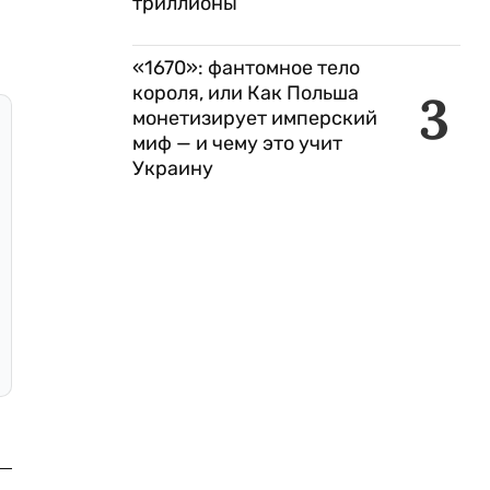
триллионы
«1670»: фантомное тело
короля, или Как Польша
3
монетизирует имперский
миф — и чему это учит
Украину