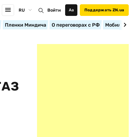
RU
Войти
Аа
Поддержать ZN.ua
Пленки Миндича
О переговорах с РФ
Мобилизация
ГАЗ