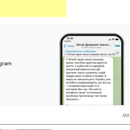
egram