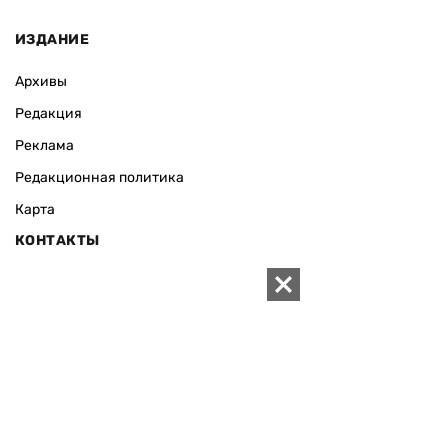
ИЗДАНИЕ
Архивы
Редакция
Реклама
Редакционная политика
Карта
КОНТАКТЫ
01010 Киев, ул. Князей Острожских, 19/1
Телефон редакции:
+380 (44) 280-04-85
Электронная почта редакции:
zn94@ukr.net
Электронная почта службы новостей:
editor@zn.ua
СОЦСЕТИ