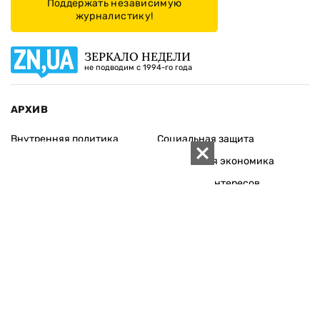
Поддержать независимую
журналистику!
ЗЕРКАЛО НЕДЕЛИ
не подводим с 1994-го года
АРХИВ
Внутренняя политика
Социальная защита
Международная политика
Зарубежная экономика
Макроуровень
Конфликт интересов
Энергорынок
Экономическая
безопасность
Приватизация
Персоналии
Экономика регионов
Социум
Наука
История
Технологии
Круг семьи
Среда обитания
Туризм