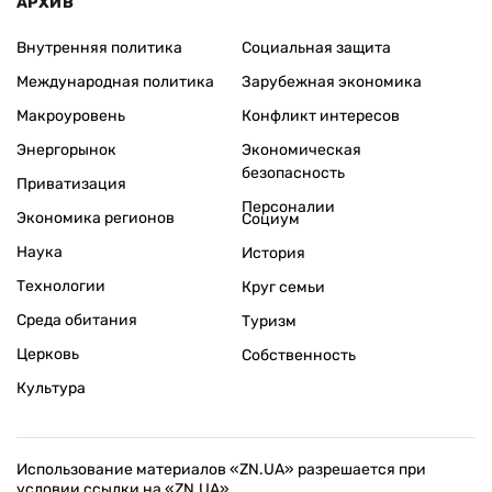
АРХИВ
Внутренняя политика
Социальная защита
Международная политика
Зарубежная экономика
Макроуровень
Конфликт интересов
Энергорынок
Экономическая
безопасность
Приватизация
Персоналии
Экономика регионов
Социум
Наука
История
Технологии
Круг семьи
Среда обитания
Туризм
Церковь
Собственность
Культура
Использование материалов «ZN.UA» разрешается при
условии ссылки на «ZN.UA».