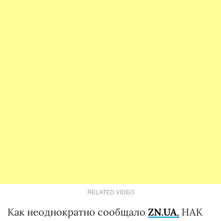
RELATED VIDEO
Как неоднократно сообщало
ZN.UA
,
НАК