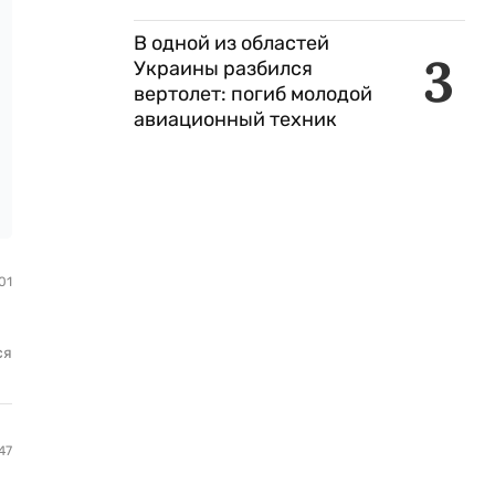
В одной из областей
3
Украины разбился
вертолет: погиб молодой
авиационный техник
01
ся
47