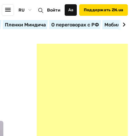
RU
Войти
Аа
Поддержать ZN.ua
Пленки Миндича
О переговорах с РФ
Мобилизация