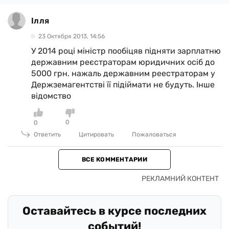
Ілля
23 Октября 2013, 14:56
У 2014 році міністр пообіцяв підняти зарплатню
державним реєстраторам юридичних осіб до
5000 грн. нажаль державним реестраторам у
Держземагентстві її підіймати не будуть. Інше
відомство
0
0
Ответить
Цитировать
Пожаловаться
ВСЕ КОММЕНТАРИИ
Оставайтесь в курсе последних
событий!