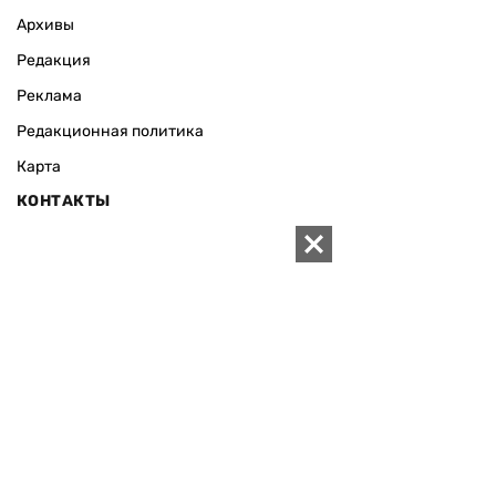
Архивы
Редакция
Реклама
Редакционная политика
Карта
КОНТАКТЫ
01010 Киев, ул. Князей Острожских, 19/1
Телефон редакции:
+380 (44) 280-04-85
Электронная почта редакции:
zn94@ukr.net
Электронная почта службы новостей:
editor@zn.ua
СОЦСЕТИ