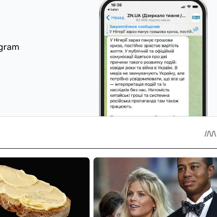
egram