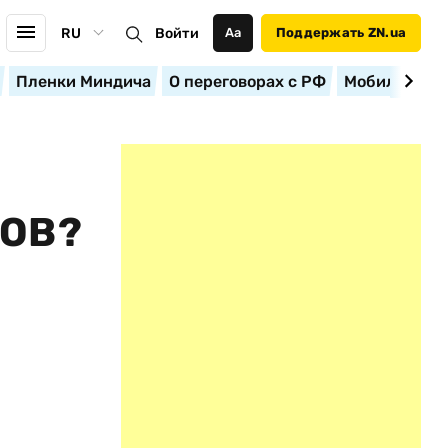
RU
Войти
Аа
Поддержать ZN.ua
Пленки Миндича
О переговорах с РФ
Мобилизация
ОВ?